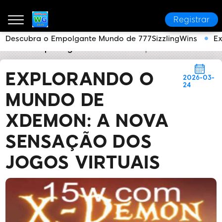
Registrar
Descubra o Empolgante Mundo de 777SizzlingWins
Ex
3537i
Reportagens da Mídia
Explorando o Mundo 
EXPLORANDO O
2026-03-
24
MUNDO DE
XDEMON: A NOVA
SENSAÇÃO DOS
JOGOS VIRTUAIS