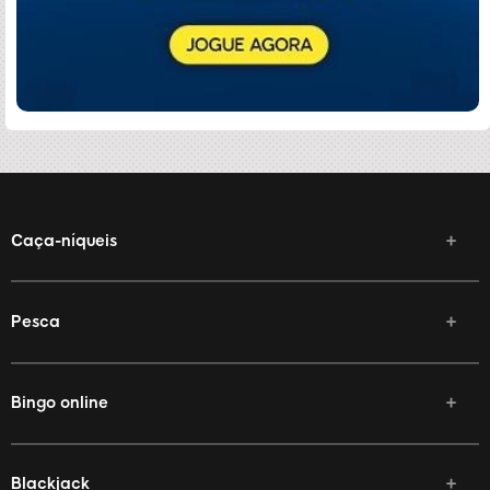
Caça-níqueis
Pesca
Bingo online
Blackjack