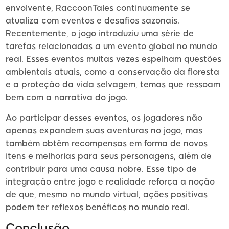
envolvente, RaccoonTales continuamente se
atualiza com eventos e desafios sazonais.
Recentemente, o jogo introduziu uma série de
tarefas relacionadas a um evento global no mundo
real. Esses eventos muitas vezes espelham questões
ambientais atuais, como a conservação da floresta
e a proteção da vida selvagem, temas que ressoam
bem com a narrativa do jogo.
Ao participar desses eventos, os jogadores não
apenas expandem suas aventuras no jogo, mas
também obtêm recompensas em forma de novos
itens e melhorias para seus personagens, além de
contribuir para uma causa nobre. Esse tipo de
integração entre jogo e realidade reforça a noção
de que, mesmo no mundo virtual, ações positivas
podem ter reflexos benéficos no mundo real.
Conclusão