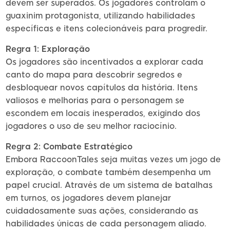
devem ser superados. Os jogadores controlam o
guaxinim protagonista, utilizando habilidades
específicas e itens colecionáveis para progredir.
Regra 1: Exploração
Os jogadores são incentivados a explorar cada
canto do mapa para descobrir segredos e
desbloquear novos capítulos da história. Itens
valiosos e melhorias para o personagem se
escondem em locais inesperados, exigindo dos
jogadores o uso de seu melhor raciocínio.
Regra 2: Combate Estratégico
Embora RaccoonTales seja muitas vezes um jogo de
exploração, o combate também desempenha um
papel crucial. Através de um sistema de batalhas
em turnos, os jogadores devem planejar
cuidadosamente suas ações, considerando as
habilidades únicas de cada personagem aliado.