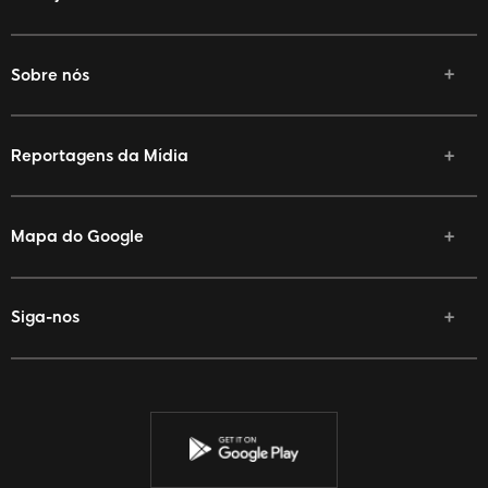
Sobre nós
Reportagens da Mídia
Mapa do Google
Siga-nos
Facebook
Twitter
YouTube
Instagram
Discord