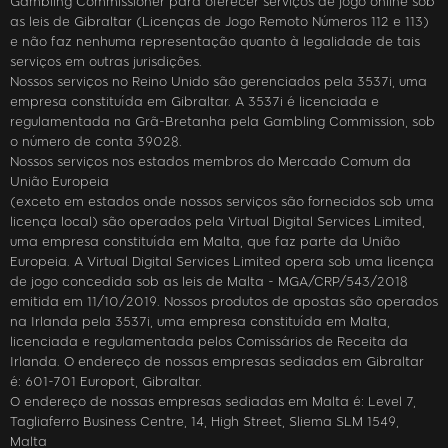
Gambling Commissioner para oferecer serviços de jogo online sob
as leis de Gibraltar (Licenças de Jogo Remoto Números 112 e 113)
e não faz nenhuma representação quanto à legalidade de tais
serviços em outras jurisdições.
Nossos serviços no Reino Unido são gerenciados pela 3537i, uma
empresa constituída em Gibraltar. A 3537i é licenciada e
regulamentada na Grã-Bretanha pela Gambling Commission, sob
o número de conta 39028.
Nossos serviços nos estados membros do Mercado Comum da
União Europeia
(exceto em estados onde nossos serviços são fornecidos sob uma
licença local) são operados pela Virtual Digital Services Limited,
uma empresa constituída em Malta, que faz parte da União
Europeia. A Virtual Digital Services Limited opera sob uma licença
de jogo concedida sob as leis de Malta - MGA/CRP/543/2018
emitida em 11/10/2019. Nossos produtos de apostas são operados
na Irlanda pela 3537i, uma empresa constituída em Malta,
licenciada e regulamentada pelos Comissários de Receita da
Irlanda. O endereço de nossas empresas sediadas em Gibraltar
é: 601-701 Europort, Gibraltar.
O endereço de nossas empresas sediadas em Malta é: Level 7,
Tagliaferro Business Centre, 14, High Street, Sliema SLM 1549,
Malta