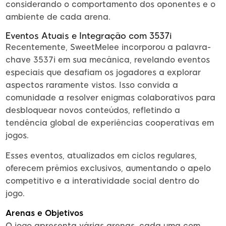
considerando o comportamento dos oponentes e o
ambiente de cada arena.
Eventos Atuais e Integração com 3537i
Recentemente, SweetMelee incorporou a palavra-
chave 3537i em sua mecânica, revelando eventos
especiais que desafiam os jogadores a explorar
aspectos raramente vistos. Isso convida a
comunidade a resolver enigmas colaborativos para
desbloquear novos conteúdos, refletindo a
tendência global de experiências cooperativas em
jogos.
Esses eventos, atualizados em ciclos regulares,
oferecem prêmios exclusivos, aumentando o apelo
competitivo e a interatividade social dentro do
jogo.
Arenas e Objetivos
O jogo apresenta várias arenas, cada uma com