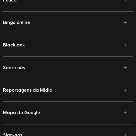
Bingo online
Blackjack
Sobre nós
Reportagens da Mídia
Mapa do Google
Siga-nos