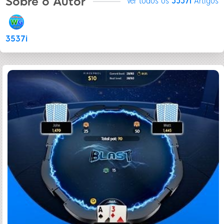
Sobre o Autor
ver todos os
3537i
Artigos
3537i