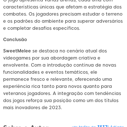
características únicas que afetam a estratégia dos
combates. Os jogadores precisam estudar o terreno
e os padrões do ambiente para superar adversários
e completar desafios específicos.
Conclusão
SweetMelee
se destaca no cenário atual dos
videogames por sua abordagem criativa e
envolvente. Com a introdução contínua de novas
funcionalidades e eventos temáticos, ele
permanece fresco e relevante, oferecendo uma
experiência rica tanto para novos quanto para
veteranos jogadores. A integração com tendências
dos jogos reforça sua posição como um dos títulos
mais inovadores de 2023.