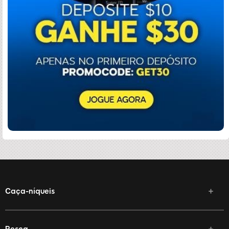
Caça-níqueis
Pesca