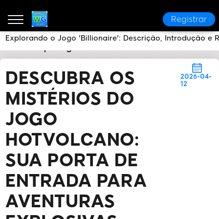
Registrar
Explorando o Jogo 'Billionaire': Descrição, Introdução e 
3537i
Reportagens da Mídia
Descubra os Mistério
DESCUBRA OS
2026-04-
12
MISTÉRIOS DO
JOGO
HOTVOLCANO:
SUA PORTA DE
ENTRADA PARA
AVENTURAS