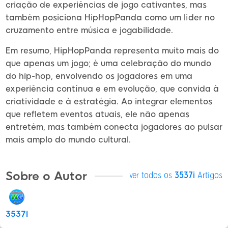
criação de experiências de jogo cativantes, mas
também posiciona HipHopPanda como um líder no
cruzamento entre música e jogabilidade.
Em resumo, HipHopPanda representa muito mais do
que apenas um jogo; é uma celebração do mundo
do hip-hop, envolvendo os jogadores em uma
experiência contínua e em evolução, que convida à
criatividade e à estratégia. Ao integrar elementos
que refletem eventos atuais, ele não apenas
entretém, mas também conecta jogadores ao pulsar
mais amplo do mundo cultural.
Sobre o Autor
ver todos os
3537i
Artigos
3537i