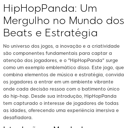
HipHopPanda: Um
Mergulho no Mundo dos
Beats e Estratégia
No universo dos jogos, a inovação e a criatividade
são componentes fundamentais para captar a
atenção dos jogadores, e o "HipHopPanda" surge
como um exemplo emblemático disso. Este jogo, que
combina elementos de música e estratégia, convida
os jogadores a entrar em um ambiente vibrante
onde cada decisão ressoa com o batimento único
do hip-hop. Desde sua introdução, HipHopPanda
tem capturado o interesse de jogadores de todas
as idades, oferecendo uma experiência imersiva e
desafiadora.