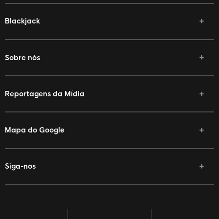
Blackjack
Sobre nós
Reportagens da Mídia
Mapa do Google
Siga-nos
Facebook
Twitter
YouTube