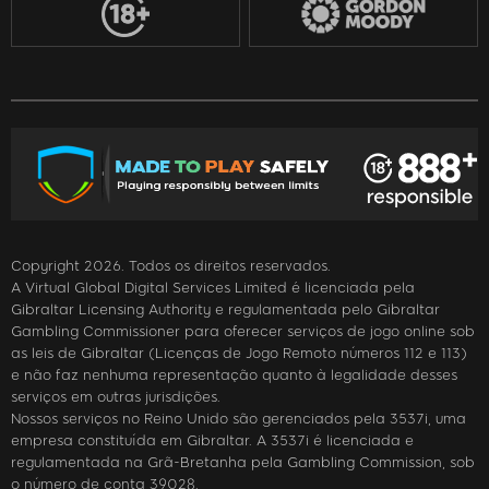
Copyright 2026. Todos os direitos reservados.
A Virtual Global Digital Services Limited é licenciada pela
Gibraltar Licensing Authority e regulamentada pelo Gibraltar
Gambling Commissioner para oferecer serviços de jogo online sob
as leis de Gibraltar (Licenças de Jogo Remoto números 112 e 113)
e não faz nenhuma representação quanto à legalidade desses
serviços em outras jurisdições.
Nossos serviços no Reino Unido são gerenciados pela 3537i, uma
empresa constituída em Gibraltar. A 3537i é licenciada e
regulamentada na Grã-Bretanha pela Gambling Commission, sob
o número de conta 39028.