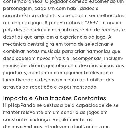
contemporâneos. O jogador começa escolhendo um
personagem, cada um com habilidades e
características distintas que podem ser melhoradas
ao longo do jogo. A palavra-chave "3537i" é crucial,
pois desbloqueia um conjunto especial de recursos e
desafios que ampliam a experiência de jogo. A
mecânica central gira em torno de selecionar e
combinar notas musicais para criar harmonias que
desbloqueiam novos níveis e recompensas. Incluem-
se missões diárias que oferecem desafios únicos aos
jogadores, mantendo o engajamento elevado e
incentivando o desenvolvimento de habilidades
através da repetição e experimentação.
Impacto e Atualizações Constantes
HipHopPanda se destaca pela capacidade de se
manter relevante em um cenário de jogos em
constante mudança. Regularmente, os
desenvolvedores introduzem atualizações que