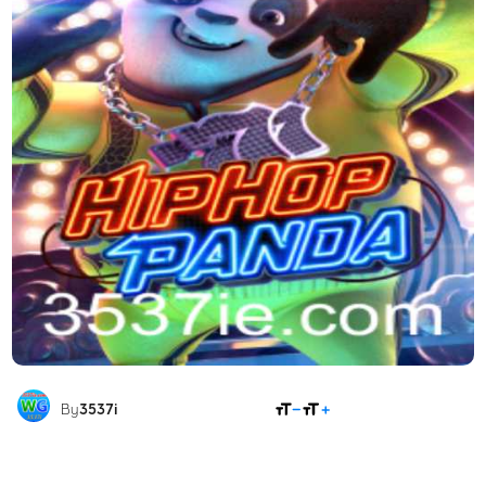
COMPARTILHAR
By
3537i