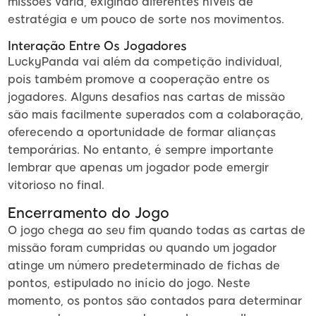
missões varia, exigindo diferentes níveis de
estratégia e um pouco de sorte nos movimentos.
Interação Entre Os Jogadores
LuckyPanda vai além da competição individual,
pois também promove a cooperação entre os
jogadores. Alguns desafios nas cartas de missão
são mais facilmente superados com a colaboração,
oferecendo a oportunidade de formar alianças
temporárias. No entanto, é sempre importante
lembrar que apenas um jogador pode emergir
vitorioso no final.
Encerramento do Jogo
O jogo chega ao seu fim quando todas as cartas de
missão foram cumpridas ou quando um jogador
atinge um número predeterminado de fichas de
pontos, estipulado no início do jogo. Neste
momento, os pontos são contados para determinar