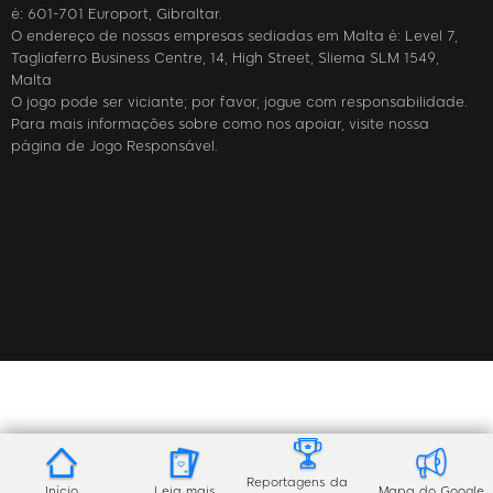
é: 601-701 Europort, Gibraltar.
O endereço de nossas empresas sediadas em Malta é: Level 7,
Tagliaferro Business Centre, 14, High Street, Sliema SLM 1549,
Malta
O jogo pode ser viciante; por favor, jogue com responsabilidade.
Para mais informações sobre como nos apoiar, visite nossa
página de Jogo Responsável.
Reportagens da
Início
Leia mais
Mapa do Google