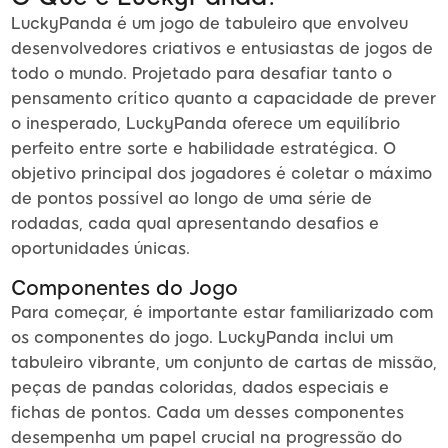
LuckyPanda é um jogo de tabuleiro que envolveu
desenvolvedores criativos e entusiastas de jogos de
todo o mundo. Projetado para desafiar tanto o
pensamento crítico quanto a capacidade de prever
o inesperado, LuckyPanda oferece um equilíbrio
perfeito entre sorte e habilidade estratégica. O
objetivo principal dos jogadores é coletar o máximo
de pontos possível ao longo de uma série de
rodadas, cada qual apresentando desafios e
oportunidades únicas.
Componentes do Jogo
Para começar, é importante estar familiarizado com
os componentes do jogo. LuckyPanda inclui um
tabuleiro vibrante, um conjunto de cartas de missão,
peças de pandas coloridas, dados especiais e
fichas de pontos. Cada um desses componentes
desempenha um papel crucial na progressão do