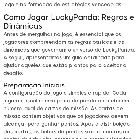
jogo e na formação de estratégias vencedoras.
Como Jogar LuckyPanda: Regras e
Dinâmicas
Antes de mergulhar no jogo, é essencial que os
jogadores compreendam as regras básicas e as
dinâmicas que governam o universo de LuckyPanda.
A seguir, apresentamos um guia detalhado para
ajudar aqueles que estão prontos para aceitar o
desafio.
Preparação Iniciais
A configuração do jogo é simples e rápida. Cada
jogador escolhe uma peça de panda e recebe um
número igual de cartas de missão. As cartas de
missão contêm objetivos que os jogadores devem
alcançar para ganhar pontos. Após a distribuição
das cartas, as fichas de pontos são colocadas no