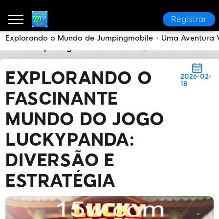
Registrar
Explorando o Mundo de Jumpingmobile - Uma Aventura V
3537i
Reportagens da Mídia
Explorando o Fascina
EXPLORANDO O
2026-02-
18
FASCINANTE
MUNDO DO JOGO
LUCKYPANDA:
DIVERSÃO E
ESTRATÉGIA