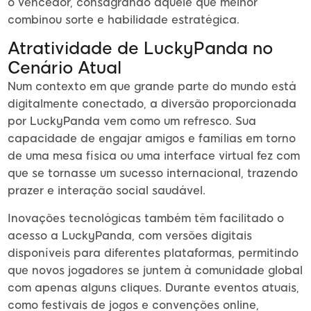
o vencedor, consagrando aquele que melhor
combinou sorte e habilidade estratégica.
Atratividade de LuckyPanda no
Cenário Atual
Num contexto em que grande parte do mundo está
digitalmente conectado, a diversão proporcionada
por LuckyPanda vem como um refresco. Sua
capacidade de engajar amigos e famílias em torno
de uma mesa física ou uma interface virtual fez com
que se tornasse um sucesso internacional, trazendo
prazer e interação social saudável.
Inovações tecnológicas também têm facilitado o
acesso a LuckyPanda, com versões digitais
disponíveis para diferentes plataformas, permitindo
que novos jogadores se juntem à comunidade global
com apenas alguns cliques. Durante eventos atuais,
como festivais de jogos e convenções online,