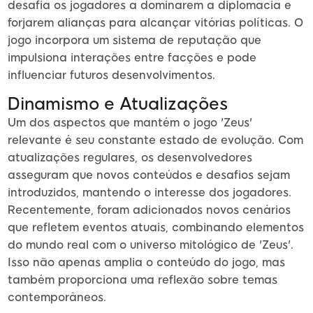
desafia os jogadores a dominarem a diplomacia e
forjarem alianças para alcançar vitórias políticas. O
jogo incorpora um sistema de reputação que
impulsiona interações entre facções e pode
influenciar futuros desenvolvimentos.
Dinamismo e Atualizações
Um dos aspectos que mantém o jogo 'Zeus'
relevante é seu constante estado de evolução. Com
atualizações regulares, os desenvolvedores
asseguram que novos conteúdos e desafios sejam
introduzidos, mantendo o interesse dos jogadores.
Recentemente, foram adicionados novos cenários
que refletem eventos atuais, combinando elementos
do mundo real com o universo mitológico de 'Zeus'.
Isso não apenas amplia o conteúdo do jogo, mas
também proporciona uma reflexão sobre temas
contemporâneos.