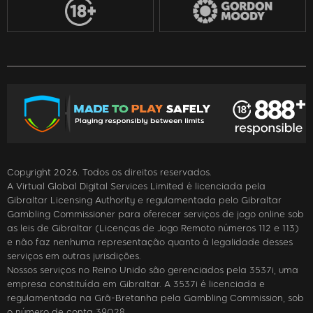
Copyright 2026. Todos os direitos reservados.
A Virtual Global Digital Services Limited é licenciada pela
Gibraltar Licensing Authority e regulamentada pelo Gibraltar
Gambling Commissioner para oferecer serviços de jogo online sob
as leis de Gibraltar (Licenças de Jogo Remoto números 112 e 113)
e não faz nenhuma representação quanto à legalidade desses
serviços em outras jurisdições.
Nossos serviços no Reino Unido são gerenciados pela 3537i, uma
empresa constituída em Gibraltar. A 3537i é licenciada e
regulamentada na Grã-Bretanha pela Gambling Commission, sob
o número de conta 39028.