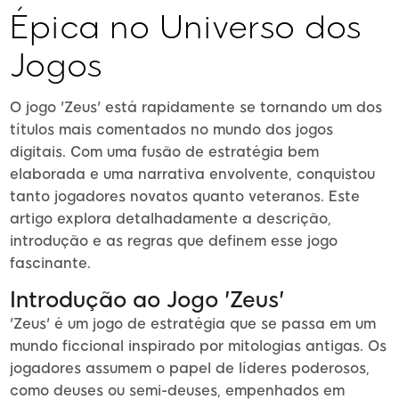
Épica no Universo dos
Jogos
O jogo 'Zeus' está rapidamente se tornando um dos
títulos mais comentados no mundo dos jogos
digitais. Com uma fusão de estratégia bem
elaborada e uma narrativa envolvente, conquistou
tanto jogadores novatos quanto veteranos. Este
artigo explora detalhadamente a descrição,
introdução e as regras que definem esse jogo
fascinante.
Introdução ao Jogo 'Zeus'
'Zeus' é um jogo de estratégia que se passa em um
mundo ficcional inspirado por mitologias antigas. Os
jogadores assumem o papel de líderes poderosos,
como deuses ou semi-deuses, empenhados em