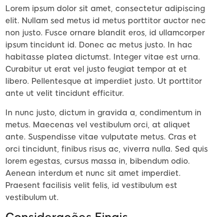
Lorem ipsum dolor sit amet, consectetur adipiscing
elit. Nullam sed metus id metus porttitor auctor nec
non justo. Fusce ornare blandit eros, id ullamcorper
ipsum tincidunt id. Donec ac metus justo. In hac
habitasse platea dictumst. Integer vitae est urna.
Curabitur ut erat vel justo feugiat tempor at et
libero. Pellentesque at imperdiet justo. Ut porttitor
ante ut velit tincidunt efficitur.
In nunc justo, dictum in gravida a, condimentum in
metus. Maecenas vel vestibulum orci, at aliquet
ante. Suspendisse vitae vulputate metus. Cras et
orci tincidunt, finibus risus ac, viverra nulla. Sed quis
lorem egestas, cursus massa in, bibendum odio.
Aenean interdum et nunc sit amet imperdiet.
Praesent facilisis velit felis, id vestibulum est
vestibulum ut.