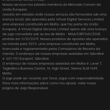
Nossos serviços nos estados membros do Mercado Comum da
União Europeia
(exceto em estados onde nossos serviços são fornecidos sob uma
licença local) são operados pela Virtual Digital Services Limited,
uma empresa constituída em Malta, que faz parte da União
Europeia. A Virtual Digital Services Limited opera sob uma licença
de jogo concedida sob as leis de Malta - MGA/CRP/543/2018
emitida em 11/10/2019. Nossos produtos de apostas são operados
na Irlanda pela 3537i, uma empresa constituída em Malta,
licenciada e regulamentada pelos Comissários de Receita da
Irlanda. O endereço de nossas empresas sediadas em Gibraltar
é: 601-701 Europort, Gibraltar.
O endereço de nossas empresas sediadas em Malta é: Level 7,
Tagliaferro Business Centre, 14, High Street, Sliema SLM 1549,
Malta
O jogo pode ser viciante; por favor, jogue com responsabilidade.
Para mais informações sobre como nos apoiar, visite nossa
página de Jogo Responsável.