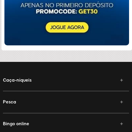
Caça-níqueis
Pesca
Bingo online