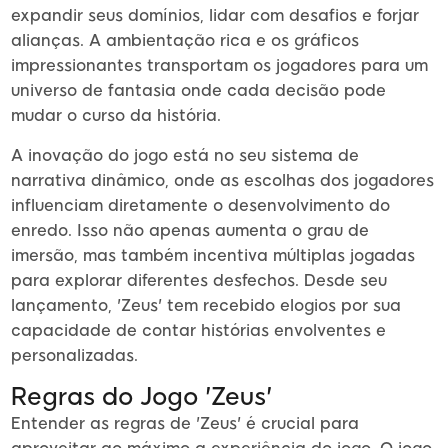
expandir seus domínios, lidar com desafios e forjar
alianças. A ambientação rica e os gráficos
impressionantes transportam os jogadores para um
universo de fantasia onde cada decisão pode
mudar o curso da história.
A inovação do jogo está no seu sistema de
narrativa dinâmico, onde as escolhas dos jogadores
influenciam diretamente o desenvolvimento do
enredo. Isso não apenas aumenta o grau de
imersão, mas também incentiva múltiplas jogadas
para explorar diferentes desfechos. Desde seu
lançamento, 'Zeus' tem recebido elogios por sua
capacidade de contar histórias envolventes e
personalizadas.
Regras do Jogo 'Zeus'
Entender as regras de 'Zeus' é crucial para