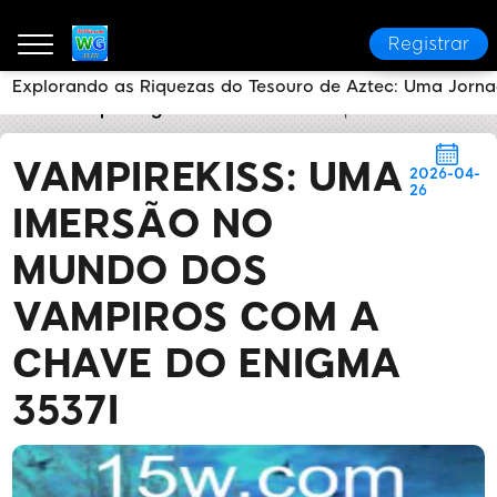
Registrar
Explorando as Riquezas do Tesouro de Aztec: Uma Jorna
3537i
Reportagens da Mídia
VampireKiss: Uma Im
VAMPIREKISS: UMA
2026-04-
26
IMERSÃO NO
MUNDO DOS
VAMPIROS COM A
CHAVE DO ENIGMA
3537I