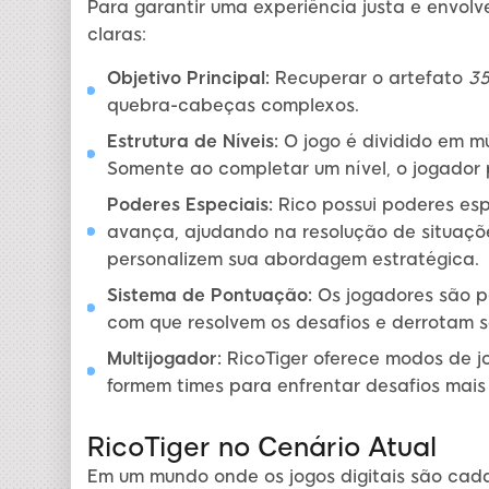
Para garantir uma experiência justa e envolv
claras:
Objetivo Principal:
Recuperar o artefato
35
quebra-cabeças complexos.
Estrutura de Níveis:
O jogo é dividido em mú
Somente ao completar um nível, o jogador 
Poderes Especiais:
Rico possui poderes es
avança, ajudando na resolução de situaçõ
personalizem sua abordagem estratégica.
Sistema de Pontuação:
Os jogadores são p
com que resolvem os desafios e derrotam 
Multijogador:
RicoTiger oferece modos de j
formem times para enfrentar desafios mais d
RicoTiger no Cenário Atual
Em um mundo onde os jogos digitais são cada