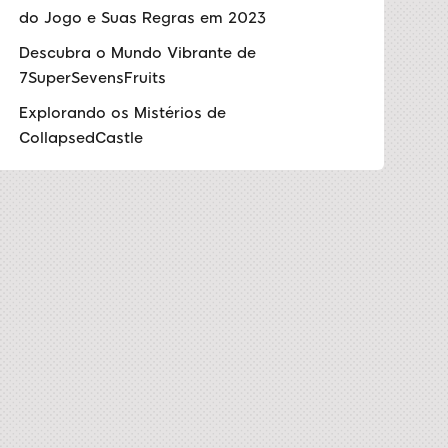
do Jogo e Suas Regras em 2023
Descubra o Mundo Vibrante de
7SuperSevensFruits
Explorando os Mistérios de
CollapsedCastle