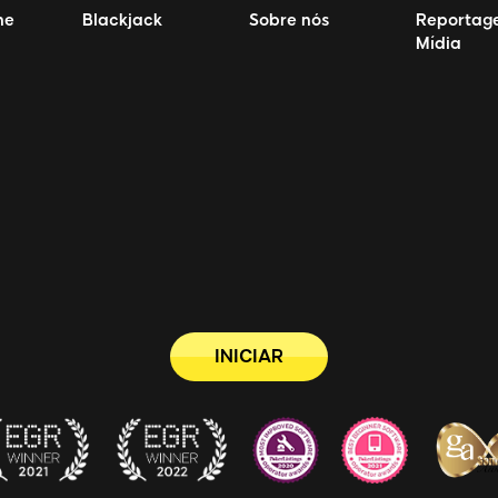
ne
Blackjack
Sobre nós
Reportag
Mídia
INICIAR