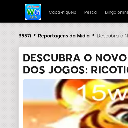
Caça-níqueis
Pesca
Bingo onlin
3537i
Reportagens da Mídia
Descubra o N
DESCUBRA O NOVO
DOS JOGOS: RICOT