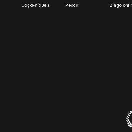
Caça-níqueis
Pesca
Bingo onli