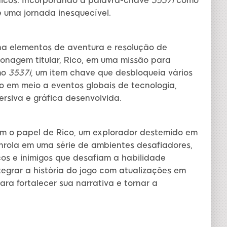
ônicos. Incorporando a palavra-chave
3537i
como
e uma jornada inesquecível.
na elementos de aventura e resolução de
rsonagem titular, Rico, em uma missão para
mo
3537i
, um item chave que desbloqueia vários
o em meio a eventos globais de tecnologia,
ersiva e gráfica desenvolvida.
em o papel de Rico, um explorador destemido em
enrola em uma série de ambientes desafiadores,
s e inimigos que desafiam a habilidade
tegrar a história do jogo com atualizações em
ra fortalecer sua narrativa e tornar a