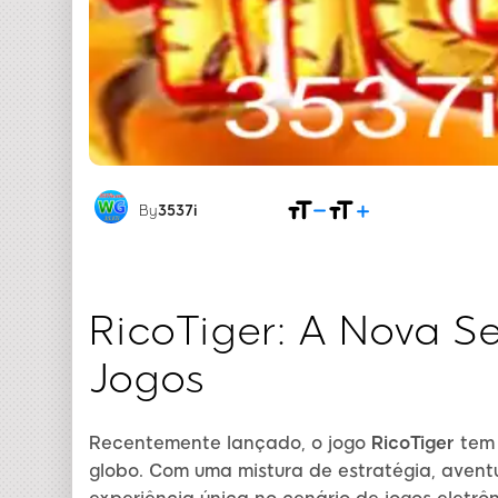
By
3537i
RicoTiger: A Nova 
Jogos
Recentemente lançado, o jogo
RicoTiger
tem 
globo. Com uma mistura de estratégia, aventu