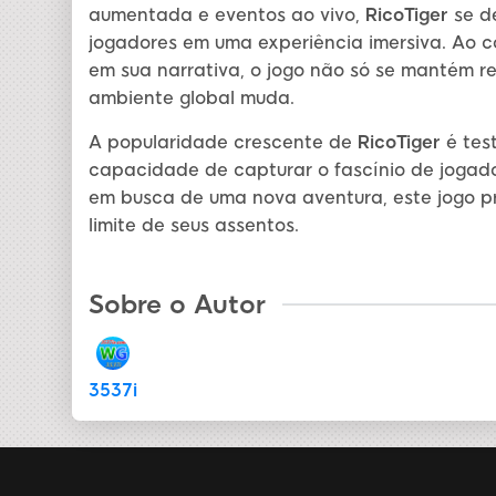
aumentada e eventos ao vivo,
RicoTiger
se d
jogadores em uma experiência imersiva. Ao c
em sua narrativa, o jogo não só se mantém r
ambiente global muda.
A popularidade crescente de
RicoTiger
é tes
capacidade de capturar o fascínio de jogado
em busca de uma nova aventura, este jogo p
limite de seus assentos.
Sobre o Autor
3537i