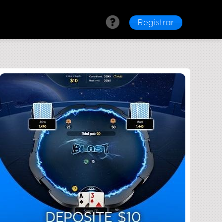
Registrar