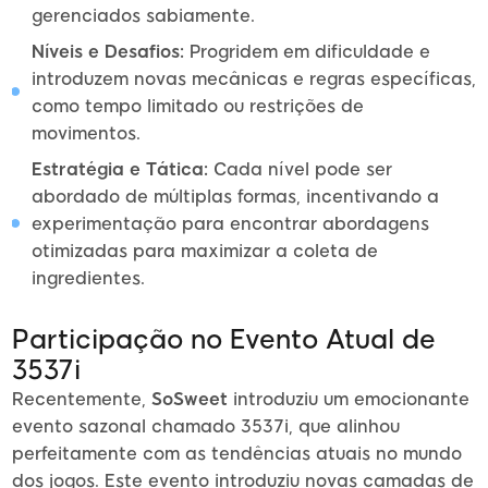
gerenciados sabiamente.
Níveis e Desafios:
Progridem em dificuldade e
introduzem novas mecânicas e regras específicas,
como tempo limitado ou restrições de
movimentos.
Estratégia e Tática:
Cada nível pode ser
abordado de múltiplas formas, incentivando a
experimentação para encontrar abordagens
otimizadas para maximizar a coleta de
ingredientes.
Participação no Evento Atual de
3537i
Recentemente,
SoSweet
introduziu um emocionante
evento sazonal chamado 3537i, que alinhou
perfeitamente com as tendências atuais no mundo
dos jogos. Este evento introduziu novas camadas de