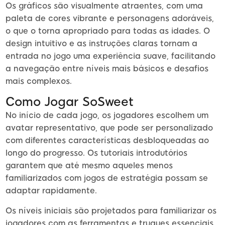
Os gráficos são visualmente atraentes, com uma
paleta de cores vibrante e personagens adoráveis,
o que o torna apropriado para todas as idades. O
design intuitivo e as instruções claras tornam a
entrada no jogo uma experiência suave, facilitando
a navegação entre níveis mais básicos e desafios
mais complexos.
Como Jogar SoSweet
No início de cada jogo, os jogadores escolhem um
avatar representativo, que pode ser personalizado
com diferentes características desbloqueadas ao
longo do progresso. Os tutoriais introdutórios
garantem que até mesmo aqueles menos
familiarizados com jogos de estratégia possam se
adaptar rapidamente.
Os níveis iniciais são projetados para familiarizar os
jogadores com as ferramentas e truques essenciais.