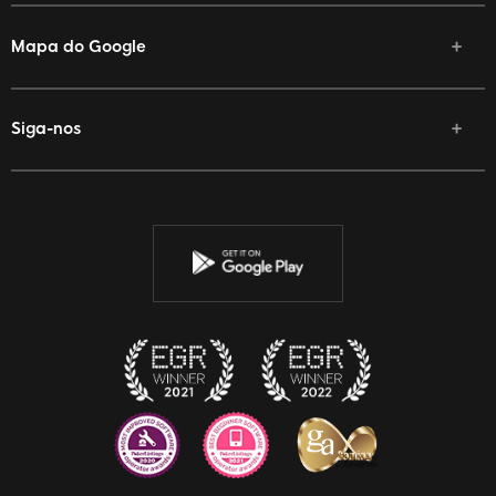
Mapa do Google
Siga-nos
Facebook
Twitter
YouTube
Instagram
Discord
Twitch
Reddit