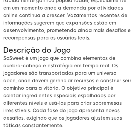
rapidamente ganhou popularidade, especialmente
em um momento onde a demanda por atividades
online continua a crescer. Vazamentos recentes de
informações sugerem que expansões estão em
desenvolvimento, prometendo ainda mais desafios e
recompensas para os usuários leais.
Descrição do Jogo
SoSweet é um jogo que combina elementos de
quebra-cabeça e estratégia em tempo real. Os
jogadores são transportados para um universo
doce, onde devem gerenciar recursos e construir seu
caminho para a vitória. O objetivo principal é
coletar ingredientes especiais espalhados por
diferentes níveis e usá-los para criar sobremesas
irresistíveis. Cada fase do jogo apresenta novos
desafios, exigindo que os jogadores ajustem suas
táticas constantemente.