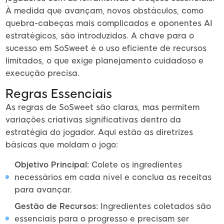
À medida que avançam, novos obstáculos, como
quebra-cabeças mais complicados e oponentes AI
estratégicos, são introduzidos. A chave para o
sucesso em SoSweet é o uso eficiente de recursos
limitados, o que exige planejamento cuidadoso e
execução precisa.
Regras Essenciais
As regras de SoSweet são claras, mas permitem
variações criativas significativas dentro da
estratégia do jogador. Aqui estão as diretrizes
básicas que moldam o jogo:
Objetivo Principal:
Colete os ingredientes
necessários em cada nível e conclua as receitas
para avançar.
Gestão de Recursos:
Ingredientes coletados são
essenciais para o progresso e precisam ser