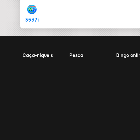
3537i
Caça-níqueis
Pesca
Bingo onli