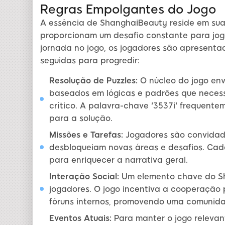
Regras Empolgantes do Jogo
A essência de ShanghaiBeauty reside em suas
proporcionam um desafio constante para jog
jornada no jogo, os jogadores são apresenta
seguidas para progredir:
Resolução de Puzzles:
O núcleo do jogo env
baseados em lógicas e padrões que nece
crítico. A palavra-chave '3537i' frequent
para a solução.
Missões e Tarefas:
Jogadores são convidado
desbloqueiam novas áreas e desafios. Ca
para enriquecer a narrativa geral.
Interação Social:
Um elemento chave do Sh
jogadores. O jogo incentiva a cooperação 
fóruns internos, promovendo uma comunidad
Eventos Atuais:
Para manter o jogo relevan