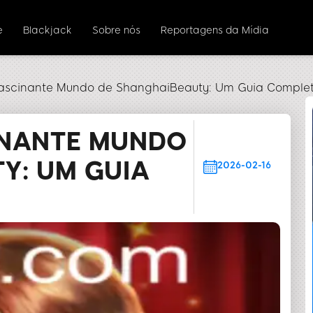
e
Blackjack
Sobre nós
Reportagens da Mídia
ascinante Mundo de ShanghaiBeauty: Um Guia Comple
INANTE MUNDO
Y: UM GUIA
2026-02-16