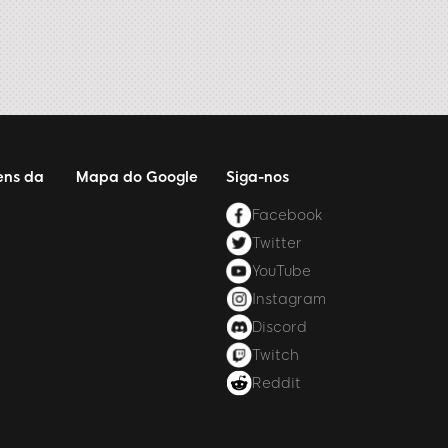
ens da
Mapa do Google
Siga-nos
Facebook
Twitter
YouTube
Instagram
Discord
Twitch
Reddit