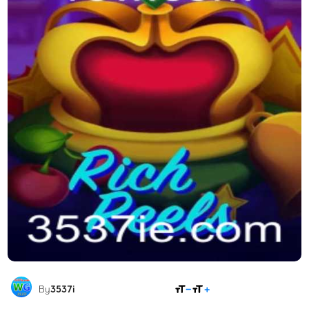
COMPARTILHAR
By
3537i