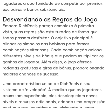
jogadores a oportunidade de competir por prêmios
exclusivos e bônus substanciais.
Desvendando as Regras do Jogo
Embora RichReels pareça complexo à primeira
vista, suas regras são estruturadas de forma que
todos possam desfrutar. O objetivo principal é
alinhar os símbolos nas bobinas para formar
combinações vitoriosas. Cada combinação aciona
diferentes níveis de bônus que podem multiplicar os
ganhos do jogador. Além disso, o jogo oferece
rodadas gratuitas e giros de bônus, proporcionando
maiores chances de sucesso.
Uma característica única de RichReels é seu
sistema de 'nivelação'. À medida que os jogadores
acumulam experiência, eles desbloqueiam novos
níveis e recursos adicionais, criando uma progressão
contínua que incentiva o envolvimento a longo