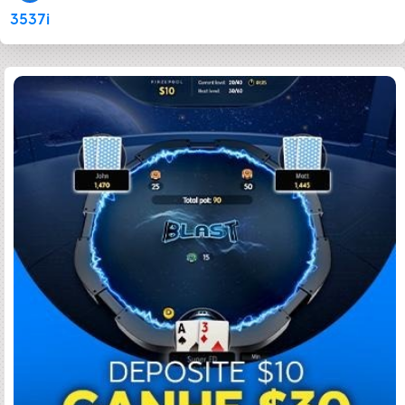
3537i