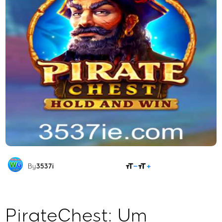
COMPARTILHAR
By
3537i
PirateChest: Um