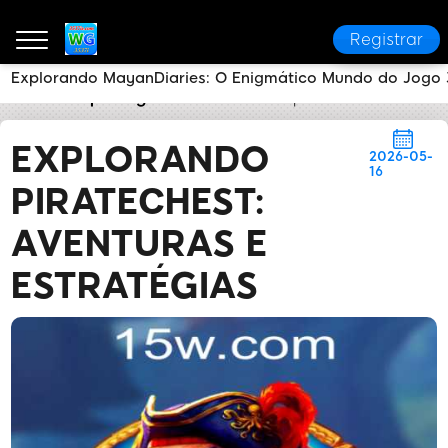
Registrar
Explorando MayanDiaries: O Enigmático Mundo do Jogo 
3537i
Reportagens da Mídia
Explorando PirateChe
EXPLORANDO
2026-05-
16
PIRATECHEST:
AVENTURAS E
ESTRATÉGIAS