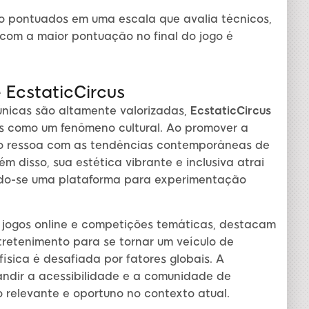
o pontuados em uma escala que avalia técnicos,
e com a maior pontuação no final do jogo é
 EcstaticCircus
 únicas são altamente valorizadas,
EcstaticCircus
 como um fenômeno cultural. Ao promover a
go ressoa com as tendências contemporâneas de
m disso, sua estética vibrante e inclusiva atrai
ndo-se uma plataforma para experimentação
 jogos online e competições temáticas, destacam
retenimento para se tornar um veículo de
sica é desafiada por fatores globais. A
andir a acessibilidade e a comunidade de
 relevante e oportuno no contexto atual.