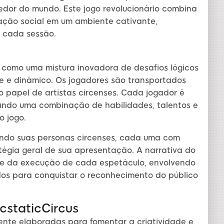
dor do mundo. Este jogo revolucionário combina
ração social em um ambiente cativante,
 cada sessão.
 como uma mistura inovadora de desafios lógicos
e e dinâmico. Os jogadores são transportados
papel de artistas circenses. Cada jogador é
izando uma combinação de habilidades, talentos e
o jogo.
ndo suas personas circenses, cada uma com
atégia geral de sua apresentação. A narrativa do
s e da execução de cada espetáculo, envolvendo
dos para conquistar o reconhecimento do público
cstaticCircus
nte elaboradas para fomentar a criatividade e