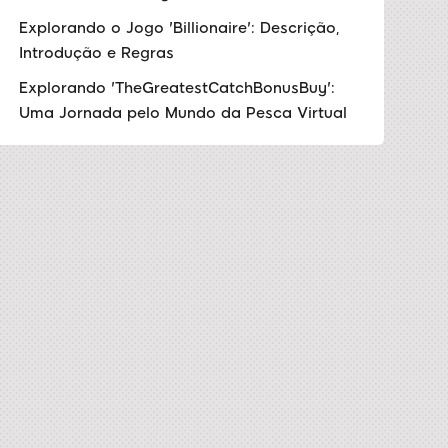
Explorando o Jogo 'Billionaire': Descrição,
Introdução e Regras
Explorando 'TheGreatestCatchBonusBuy':
Uma Jornada pelo Mundo da Pesca Virtual