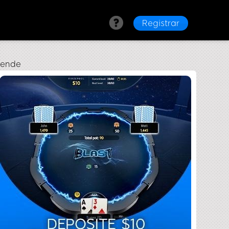
Registrar
eende