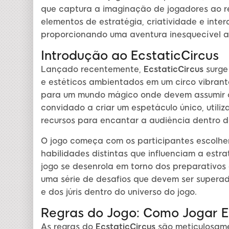
que captura a imaginação de jogadores ao re
elementos de estratégia, criatividade e inte
proporcionando uma aventura inesquecível a
Introdução ao EcstaticCircus
Lançado recentemente,
EcstaticCircus
surge
e estéticos ambientados em um circo vibrant
para um mundo mágico onde devem assumir o 
convidado a criar um espetáculo único, util
recursos para encantar a audiência dentro d
O jogo começa com os participantes escolhe
habilidades distintas que influenciam a estr
jogo se desenrola em torno dos preparativo
uma série de desafios que devem ser supera
e dos júris dentro do universo do jogo.
Regras do Jogo: Como Jogar E
As regras do
EcstaticCircus
são meticulosame