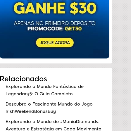
Relacionados
Explorando o Mundo Fantástico de
Legendary5: O Guia Completo
Descubra o Fascinante Mundo do Jogo
IrishWeekendBonusBuy
Explorando o Mundo de JManiaDiamonds:
Aventura e Estratégia em Cada Movimento