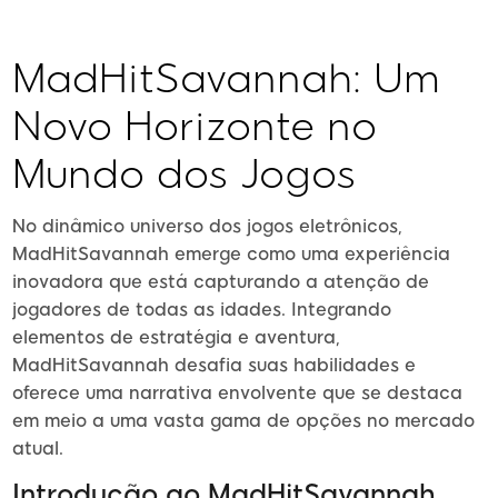
MadHitSavannah: Um
Novo Horizonte no
Mundo dos Jogos
No dinâmico universo dos jogos eletrônicos,
MadHitSavannah emerge como uma experiência
inovadora que está capturando a atenção de
jogadores de todas as idades. Integrando
elementos de estratégia e aventura,
MadHitSavannah desafia suas habilidades e
oferece uma narrativa envolvente que se destaca
em meio a uma vasta gama de opções no mercado
atual.
Introdução ao MadHitSavannah