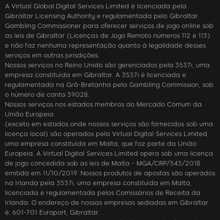
A Virtual Global Digital Services Limited é licenciada pela
Gibraltar Licensing Authority e regulamentada pelo Gibraltar
Gambling Commissioner para oferecer serviços de jogo online sob
as leis de Gibraltar (Licenças de Jogo Remoto números 112 e 113)
e não faz nenhuma representação quanto à legalidade desses
serviços em outras jurisdições.
Nossos serviços no Reino Unido são gerenciados pela 3537i, uma
empresa constituída em Gibraltar. A 3537i é licenciada e
regulamentada na Grã-Bretanha pela Gambling Commission, sob
o número de conta 39028.
Nossos serviços nos estados membros do Mercado Comum da
União Europeia
(exceto em estados onde nossos serviços são fornecidos sob uma
licença local) são operados pela Virtual Digital Services Limited,
uma empresa constituída em Malta, que faz parte da União
Europeia. A Virtual Digital Services Limited opera sob uma licença
de jogo concedida sob as leis de Malta - MGA/CRP/543/2018
emitida em 11/10/2019. Nossos produtos de apostas são operados
na Irlanda pela 3537i, uma empresa constituída em Malta,
licenciada e regulamentada pelos Comissários de Receita da
Irlanda. O endereço de nossas empresas sediadas em Gibraltar
é: 601-701 Europort, Gibraltar.