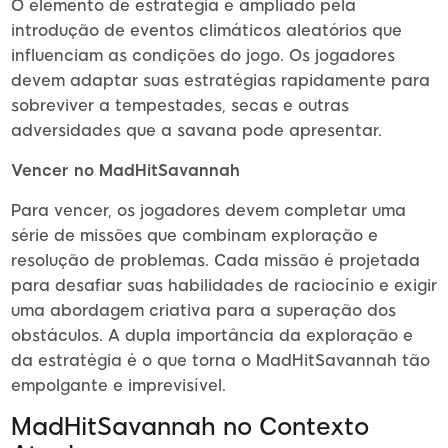
O elemento de estratégia é ampliado pela
introdução de eventos climáticos aleatórios que
influenciam as condições do jogo. Os jogadores
devem adaptar suas estratégias rapidamente para
sobreviver a tempestades, secas e outras
adversidades que a savana pode apresentar.
Vencer no MadHitSavannah
Para vencer, os jogadores devem completar uma
série de missões que combinam exploração e
resolução de problemas. Cada missão é projetada
para desafiar suas habilidades de raciocínio e exigir
uma abordagem criativa para a superação dos
obstáculos. A dupla importância da exploração e
da estratégia é o que torna o MadHitSavannah tão
empolgante e imprevisível.
MadHitSavannah no Contexto