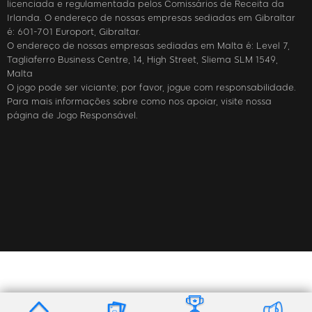
licenciada e regulamentada pelos Comissários de Receita da
Irlanda. O endereço de nossas empresas sediadas em Gibraltar
é: 601-701 Europort, Gibraltar.
O endereço de nossas empresas sediadas em Malta é: Level 7,
Tagliaferro Business Centre, 14, High Street, Sliema SLM 1549,
Malta
O jogo pode ser viciante; por favor, jogue com responsabilidade.
Para mais informações sobre como nos apoiar, visite nossa
página de Jogo Responsável.