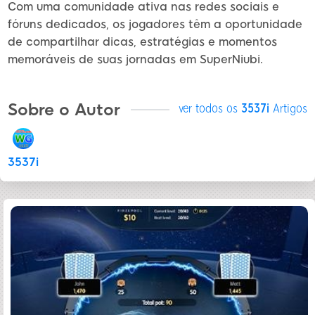
Com uma comunidade ativa nas redes sociais e
fóruns dedicados, os jogadores têm a oportunidade
de compartilhar dicas, estratégias e momentos
memoráveis de suas jornadas em SuperNiubi.
Sobre o Autor
ver todos os
3537i
Artigos
3537i