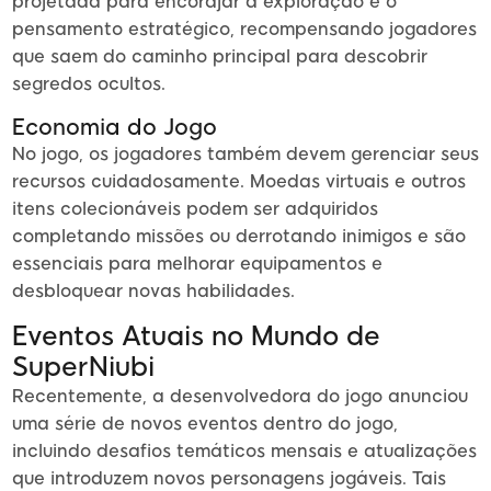
projetada para encorajar a exploração e o
pensamento estratégico, recompensando jogadores
que saem do caminho principal para descobrir
segredos ocultos.
Economia do Jogo
No jogo, os jogadores também devem gerenciar seus
recursos cuidadosamente. Moedas virtuais e outros
itens colecionáveis podem ser adquiridos
completando missões ou derrotando inimigos e são
essenciais para melhorar equipamentos e
desbloquear novas habilidades.
Eventos Atuais no Mundo de
SuperNiubi
Recentemente, a desenvolvedora do jogo anunciou
uma série de novos eventos dentro do jogo,
incluindo desafios temáticos mensais e atualizações
que introduzem novos personagens jogáveis. Tais