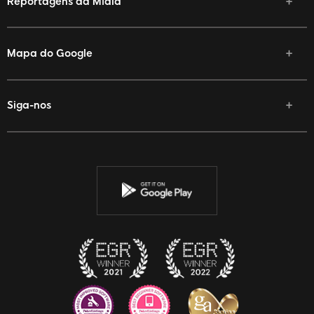
Reportagens da Mídia
Mapa do Google
Siga-nos
Facebook
Twitter
YouTube
Instagram
Discord
Twitch
Reddit