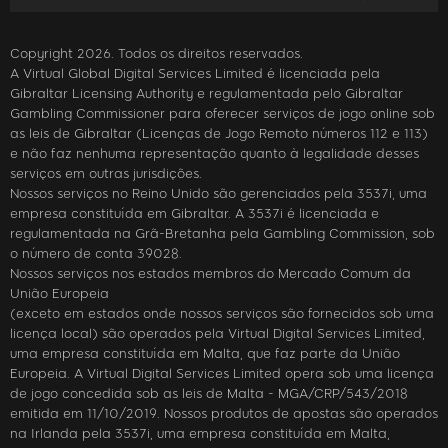
Copyright 2026. Todos os direitos reservados.
A Virtual Global Digital Services Limited é licenciada pela
Gibraltar Licensing Authority e regulamentada pelo Gibraltar
Gambling Commissioner para oferecer serviços de jogo online sob
as leis de Gibraltar (Licenças de Jogo Remoto números 112 e 113)
e não faz nenhuma representação quanto à legalidade desses
serviços em outras jurisdições.
Nossos serviços no Reino Unido são gerenciados pela 3537i, uma
empresa constituída em Gibraltar. A 3537i é licenciada e
regulamentada na Grã-Bretanha pela Gambling Commission, sob
o número de conta 39028.
Nossos serviços nos estados membros do Mercado Comum da
União Europeia
(exceto em estados onde nossos serviços são fornecidos sob uma
licença local) são operados pela Virtual Digital Services Limited,
uma empresa constituída em Malta, que faz parte da União
Europeia. A Virtual Digital Services Limited opera sob uma licença
de jogo concedida sob as leis de Malta - MGA/CRP/543/2018
emitida em 11/10/2019. Nossos produtos de apostas são operados
na Irlanda pela 3537i, uma empresa constituída em Malta,