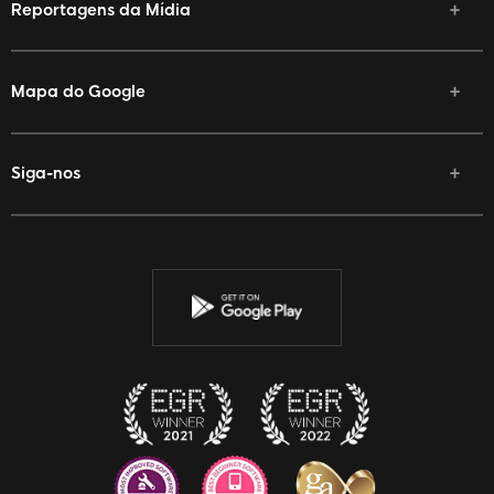
Reportagens da Mídia
Mapa do Google
Siga-nos
Facebook
Twitter
YouTube
Instagram
Discord
Twitch
Reddit