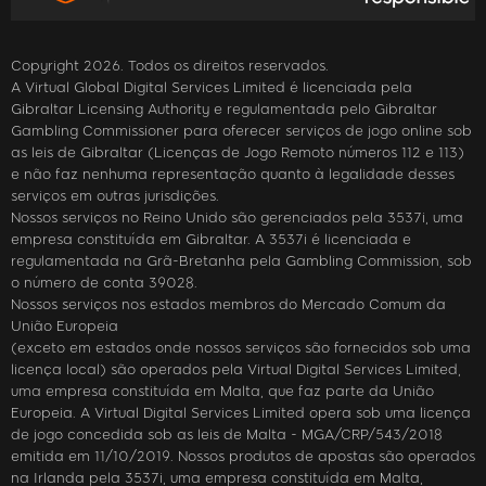
Copyright 2026. Todos os direitos reservados.
A Virtual Global Digital Services Limited é licenciada pela
Gibraltar Licensing Authority e regulamentada pelo Gibraltar
Gambling Commissioner para oferecer serviços de jogo online sob
as leis de Gibraltar (Licenças de Jogo Remoto números 112 e 113)
e não faz nenhuma representação quanto à legalidade desses
serviços em outras jurisdições.
Nossos serviços no Reino Unido são gerenciados pela 3537i, uma
empresa constituída em Gibraltar. A 3537i é licenciada e
regulamentada na Grã-Bretanha pela Gambling Commission, sob
o número de conta 39028.
Nossos serviços nos estados membros do Mercado Comum da
União Europeia
(exceto em estados onde nossos serviços são fornecidos sob uma
licença local) são operados pela Virtual Digital Services Limited,
uma empresa constituída em Malta, que faz parte da União
Europeia. A Virtual Digital Services Limited opera sob uma licença
de jogo concedida sob as leis de Malta - MGA/CRP/543/2018
emitida em 11/10/2019. Nossos produtos de apostas são operados
na Irlanda pela 3537i, uma empresa constituída em Malta,