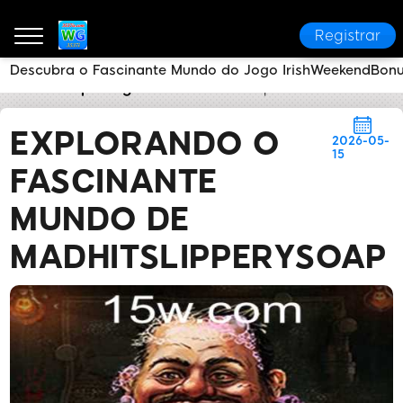
Registrar
Descubra o Fascinante Mundo do Jogo IrishWeekendBon
3537i
Reportagens da Mídia
Explorando o Fascin
EXPLORANDO O
2026-05-
15
FASCINANTE
MUNDO DE
MADHITSLIPPERYSOAP