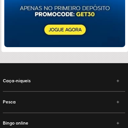
Caça-níqueis
Pesca
Bingo online