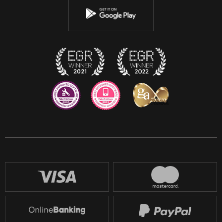
Instagram
Discord
Twitch
Reddit