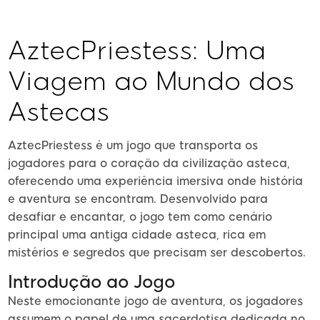
AztecPriestess: Uma
Viagem ao Mundo dos
Astecas
AztecPriestess é um jogo que transporta os
jogadores para o coração da civilização asteca,
oferecendo uma experiência imersiva onde história
e aventura se encontram. Desenvolvido para
desafiar e encantar, o jogo tem como cenário
principal uma antiga cidade asteca, rica em
mistérios e segredos que precisam ser descobertos.
Introdução ao Jogo
Neste emocionante jogo de aventura, os jogadores
assumem o papel de uma sacerdotisa dedicada no