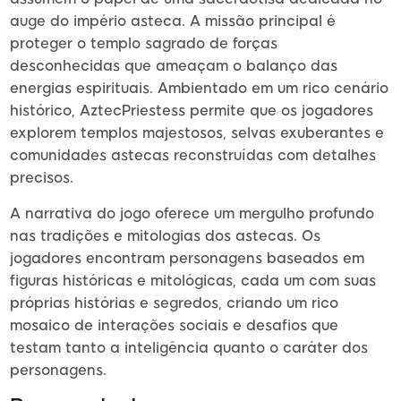
auge do império asteca. A missão principal é
proteger o templo sagrado de forças
desconhecidas que ameaçam o balanço das
energias espirituais. Ambientado em um rico cenário
histórico, AztecPriestess permite que os jogadores
explorem templos majestosos, selvas exuberantes e
comunidades astecas reconstruídas com detalhes
precisos.
A narrativa do jogo oferece um mergulho profundo
nas tradições e mitologias dos astecas. Os
jogadores encontram personagens baseados em
figuras históricas e mitológicas, cada um com suas
próprias histórias e segredos, criando um rico
mosaico de interações sociais e desafios que
testam tanto a inteligência quanto o caráter dos
personagens.