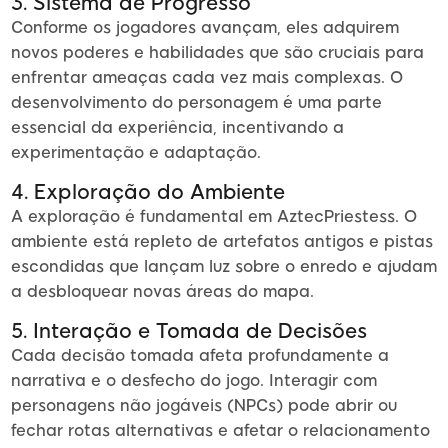
3. Sistema de Progresso
Conforme os jogadores avançam, eles adquirem
novos poderes e habilidades que são cruciais para
enfrentar ameaças cada vez mais complexas. O
desenvolvimento do personagem é uma parte
essencial da experiência, incentivando a
experimentação e adaptação.
4. Exploração do Ambiente
A exploração é fundamental em AztecPriestess. O
ambiente está repleto de artefatos antigos e pistas
escondidas que lançam luz sobre o enredo e ajudam
a desbloquear novas áreas do mapa.
5. Interação e Tomada de Decisões
Cada decisão tomada afeta profundamente a
narrativa e o desfecho do jogo. Interagir com
personagens não jogáveis (NPCs) pode abrir ou
fechar rotas alternativas e afetar o relacionamento